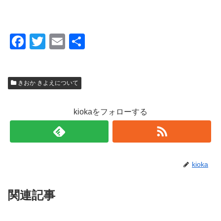
F
T
E
共
a
wi
m
有
c
tt
ail
きおか きよえについて
e
er
b
kiokaをフォローする
o
o
k
kioka
関連記事