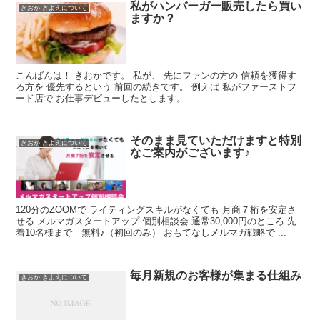
私がハンバーガー販売したら買い
きおか きよえについて
ますか？
こんばんは！ きおかです。 私が、 先にファンの方の 信頼を獲得す
る方を 優先するという 前回の続きです。 例えば 私がファーストフ
ード店で お仕事デビューしたとします。 ...
そのまま見ていただけますと特別
きおか きよえについて
なご案内がございます♪
120分のZOOMで ライティングスキルがなくても 月商７桁を安定さ
せる メルマガスタートアップ 個別相談会 通常30,000円のところ 先
着10名様まで 無料♪（初回のみ） おもてなしメルマガ戦略で ...
毎月新規のお客様が集まる仕組み
きおか きよえについて